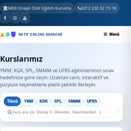
MEB Onaylı Özel Eğitim Kurumu
0312 230 32 15-16
AKTİF ONLINE AKADEMİ
Menü
Kurslarımız
YMM, KGK, SPL, SMMM ve UFRS eğitimlerimizi sınav
hedefinize göre seçin. Uzaktan canlı, interaktif ve
yüzyüze seçeneklerle planlı şekilde ilerleyin.
Tümü
YMM
KGK
SPL
SMMM
UFRS